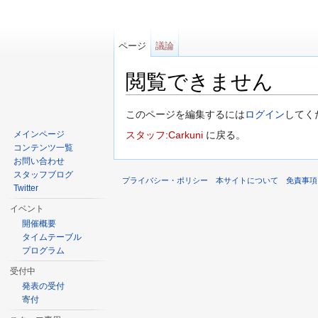
ページ
議論
閲覧できません
移動先:
案内
、
検索
このページを編集するには
ログイン
してく
メインページ
スタッフ:Carkuni
に戻る。
コンテンツ一覧
お問い合わせ
スタッフブログ
プライバシー・ポリシー
本サイトについて
免責事項
Twitter
イベント
開催概要
タイムテーブル
プログラム
受付中
発表の受付
寄付