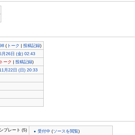
98
(
トーク
|
投稿記録
)
6月26日 (金) 02:43
トーク
|
投稿記録
)
11月22日 (日) 20:33
プレート (5)
受付中
(
ソースを閲覧
)